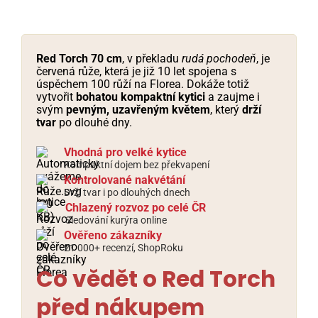
Red Torch 70 cm
, v překladu
rudá pochodeň
, je
červená růže, která je již 10 let spojena s
úspěchem 100 růží na Florea. Dokáže totiž
vytvořit
bohatou kompaktní kytici
a zaujme i
svým
pevným, uzavřeným květem
, který
drží
tvar
po dlouhé dny.
Vhodná pro velké kytice
Kompaktní dojem bez překvapení
Kontrolované nakvétání
Drží tvar i po dlouhých dnech
Chlazený rozvoz po celé ČR
Sledování kurýra online
Ověřeno zákazníky
21 000+ recenzí, ShopRoku
Co vědět o Red Torch
před nákupem