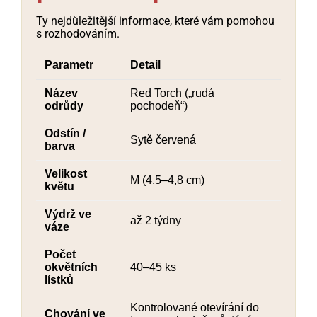
Ty nejdůležitější informace, které vám pomohou
s rozhodováním.
Parametr
Detail
Název
Red Torch („rudá
odrůdy
pochodeň“)
Odstín /
Sytě červená
barva
Velikost
M (4,5–4,8 cm)
květu
Výdrž ve
až 2 týdny
váze
Počet
okvětních
40–45 ks
lístků
Kontrolované otevírání do
Chování ve