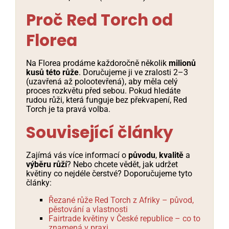
Proč Red Torch od
Florea
Na Florea prodáme každoročně několik
milionů
kusů této růže
. Doručujeme ji ve zralosti 2–3
(uzavřená až polootevřená), aby měla celý
proces rozkvětu před sebou. Pokud hledáte
rudou růži, která funguje bez překvapení, Red
Torch je ta pravá volba.
Související články
Zajímá vás více informací o
původu
,
kvalitě
a
výběru růží
? Nebo chcete vědět, jak udržet
květiny co nejdéle čerstvé? Doporučujeme tyto
články:
Řezané růže Red Torch z Afriky – původ,
pěstování a vlastnosti
Fairtrade květiny v České republice – co to
znamená v praxi