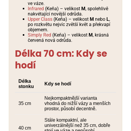
ve váze.
Infrared
(Keňa) – velikost
M
, spolehlivě
nakvétající novější odrůda.
Upper Class
(Keňa) – velikost
M
nebo
L
,
po rozkvětu nejvíc zvětší květ a překvapí
objemem.
Simply Red
(Keňa) – velikost
M
, krásná
červená nová odrůda.
Délka 70 cm: Kdy se
hodí
Délka
Kdy se hodí
stonku
Nejkompaktnější varianta
35 cm
vhodná do nižší vázy a menších
prostor, působí decentně.
Stále kompaktní, ale
univerzálnější než 35 cm, dobře
40 cm
stojí ve váze a nepůsobí