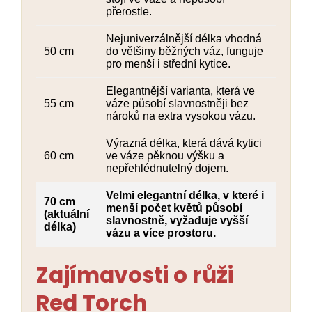
přerostle.
Nejuniverzálnější délka vhodná
50 cm
do většiny běžných váz, funguje
pro menší i střední kytice.
Elegantnější varianta, která ve
55 cm
váze působí slavnostněji bez
nároků na extra vysokou vázu.
Výrazná délka, která dává kytici
60 cm
ve váze pěknou výšku a
nepřehlédnutelný dojem.
Velmi elegantní délka, v které i
70 cm
menší počet květů působí
(aktuální
slavnostně, vyžaduje vyšší
délka)
vázu a více prostoru.
Zajímavosti o růži
Red Torch