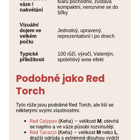
tvaru pochodně, zůstává
váze /
kompaktní, nerozvine se do
nakvétání
šířky
Vizuální
dojem ve
Jednotný, upravený,
velkém
reprezentativní i po dnech
počtu
Typické
100 růží, výročí, Valentýn,
příležitosti
spolehlivý wow efekt
Podobné jako Red
Torch
Tyto růže jsou podobné Red Torch, ale liší se
některými svými vlastnostmi.
Red Calypso
(Keňa) – velikost
M
, otevírá
se naplno a ve váze působí rozvinutěji.
Red Tacazzi
(Keňa) – velikost
M
nebo
L
,
dražší odrůda s extrémně dlouhou výdrží