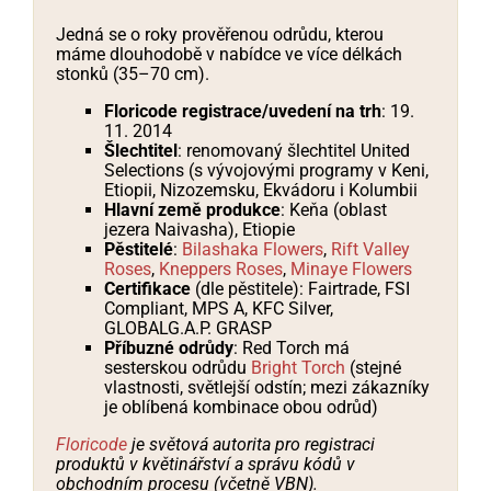
Jedná se o roky prověřenou odrůdu, kterou
máme dlouhodobě v nabídce ve více délkách
stonků (35–70 cm).
Floricode registrace/uvedení na trh
: 19.
11. 2014
Šlechtitel
: renomovaný šlechtitel United
Selections (s vývojovými programy v Keni,
Etiopii, Nizozemsku, Ekvádoru i Kolumbii
Hlavní země produkce
: Keňa (oblast
jezera Naivasha), Etiopie
Pěstitelé
:
Bilashaka Flowers
,
Rift Valley
Roses
,
Kneppers Roses
,
Minaye Flowers
Certifikace
(dle pěstitele): Fairtrade, FSI
Compliant, MPS A, KFC Silver,
GLOBALG.A.P. GRASP
Příbuzné odrůdy
: Red Torch má
sesterskou odrůdu
Bright Torch
(stejné
vlastnosti, světlejší odstín; mezi zákazníky
je oblíbená kombinace obou odrůd)
Floricode
je světová autorita pro registraci
produktů v květinářství a správu kódů v
obchodním procesu (včetně VBN).